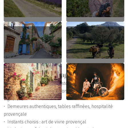
Points forts du voyage
•⁠ Villages perchés, trésors historiques suspendus
•⁠ Côtes-du-Rhône : dégustations exclusives chez les
vignerons
•⁠ Demeures authentiques, tables raffinées, hospitalité
provençale
•⁠ Instants choisis : art de vivre provençal