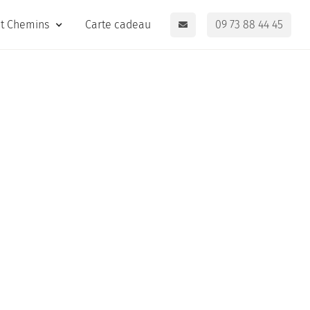
it Chemins
Carte cadeau
09 73 88 44 45