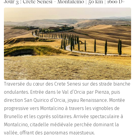
Jour 3 : Crete Senesi - Montalcino | 50 km | 1600 D+
Traversée du cœur des Crete Senesi sur des strade bianche
ondulantes. Entrée dans le Val d’Orcia par Pienza, puis
direction San Quirico d’Orcia, joyau Renaissance. Montée
progressive vers Montalcino à travers les vignobles de
Brunello et les cyprès solitaires. Arrivée spectaculaire à
Montalcino, citadelle médiévale perchée dominant la
vallée, offrant des panoramas majestueux.