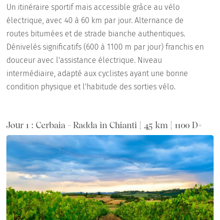
Un itinéraire sportif mais accessible grâce au vélo
électrique, avec 40 à 60 km par jour. Alternance de
routes bitumées et de strade bianche authentiques.
Dénivelés significatifs (600 à 1100 m par jour) franchis en
douceur avec l'assistance électrique. Niveau
intermédiaire, adapté aux cyclistes ayant une bonne
condition physique et l'habitude des sorties vélo.
Jour 1 : Cerbaia - Radda in Chianti | 45 km | 1100 D+