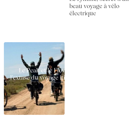
beau voyage à vélo
électrique
Le Peak et le Flow à vélo électrique :
l'extase du voyage itinérant sur deux roues
Chemins x GAYA : test terrain en Camargue