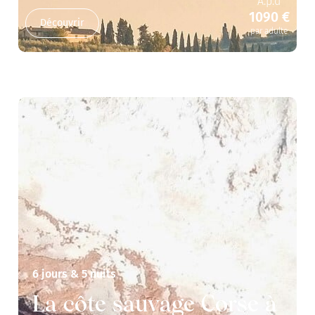
A.p.d
1090 €
Découvrir
par adulte
6 jours & 5 nuits
La côte sauvage Corse à