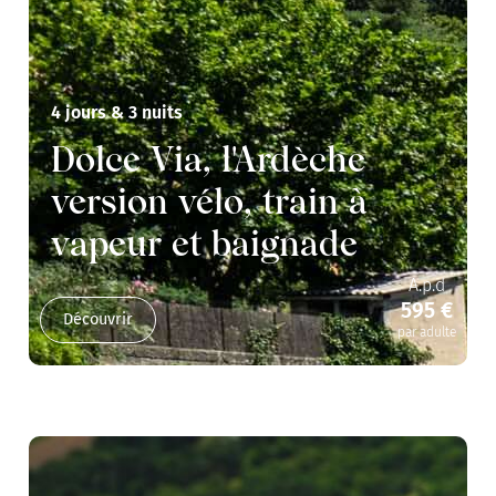
4 jours & 3 nuits
Dolce Via, l'Ardèche
version vélo, train à
vapeur et baignade
A.p.d
595 €
Découvrir
par adulte