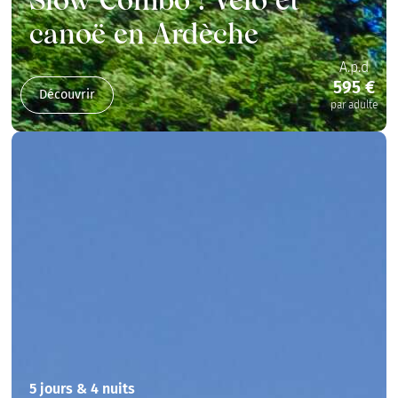
Slow Combo ! Vélo et
canoë en Ardèche
A.p.d
595 €
Découvrir
par adulte
5 jours & 4 nuits