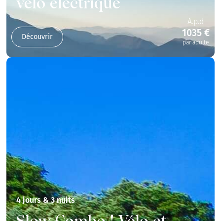
vélo électrique
A.p.d
1035 €
Découvrir
par adulte
4 jours & 3 nuits