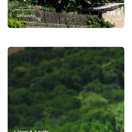
A.p.d
595 €
Découvrir
par adulte