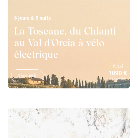
6 jours & 5 nuits
La Toscane, du Chianti
au Val d'Orcia à vélo
électrique
A.p.d
1090 €
Découvrir
par adulte