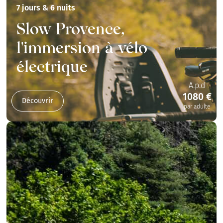
7 jours & 6 nuits
Slow Provence,
l'immersion à vélo
électrique
A.p.d
1080 €
Découvrir
par adulte