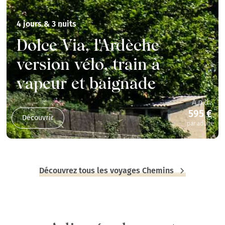
4 jours & 3 nuits
Dolce Via, l'Ardèche
version vélo, train à
vapeur et baignade
A.p.d
595 €
Découvrir
par adulte
Découvrez tous les voyages Chemins