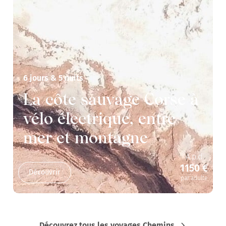
6 jours & 5 nuits
La côte sauvage Corse à
vélo électrique, entre
mer et montagne
A.p.d
1150 €
Découvrir
par adulte
Découvrez tous les voyages Chemins