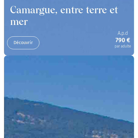
Camargue, entre terre et
mer
A.p.d
790 €
Découvrir
par adulte