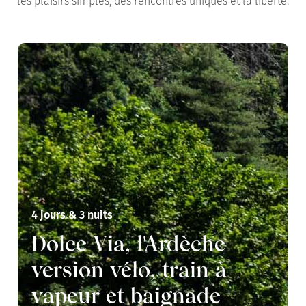
les plaisirs simples, des rencontres uniques et la liberté.
4 jours & 3 nuits
Dolce Via, l'Ardèche
version vélo, train à
vapeur et baignade