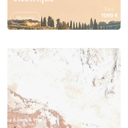
A.p.d
1090 €
Découvrir
par adulte
6 jours & 5 nuits