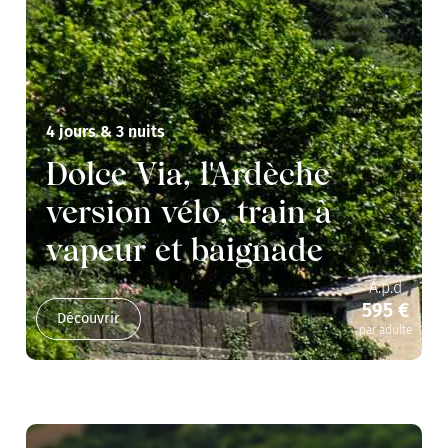
4 jours & 3 nuits
Dolce Via, l'Ardèche
version vélo, train à
vapeur et baignade
A.p.d
595 €
Découvrir
par adulte