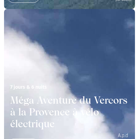
7 jours & 6 nuits
Méga Aventure du Vercors
à la Provence à vélo
électrique
A.p.d