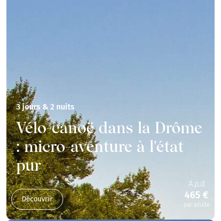
3 jours & 2 nuits
Vélo-canoë dans la Drôme
: micro-aventure à l'état
pur
A.p.d
465 €
Découvrir
par adulte