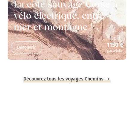
La côte sauvage Corse à
vélo électrique, entre
mer et montagne
A.p.d
1150 €
Découvrir
par adulte
Découvrez tous les voyages Chemins