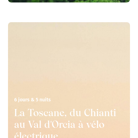
6 jours & 5 nuits
La Toscane, du Chianti
au Val d'Orcia à vélo
électrique