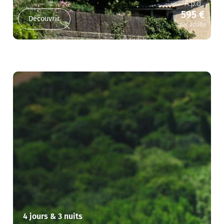
A.p.d
595 €
Découvrir
par adulte
4 jours & 3 nuits