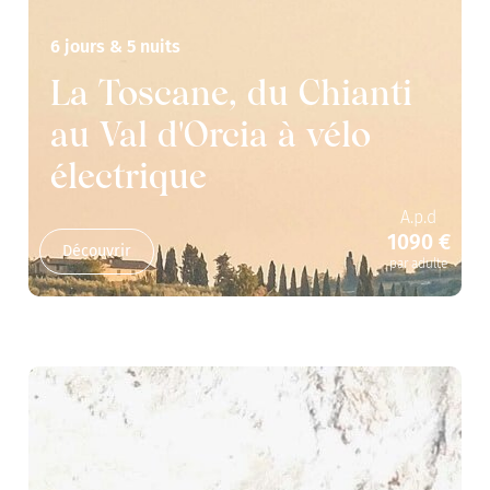
6 jours & 5 nuits
La Toscane, du Chianti
au Val d'Orcia à vélo
électrique
A.p.d
1090 €
Découvrir
par adulte