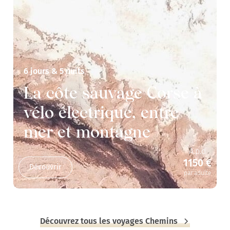
6 jours & 5 nuits
La côte sauvage Corse à
vélo électrique, entre
mer et montagne
A.p.d
1150 €
Découvrir
par adulte
Découvrez tous les voyages Chemins