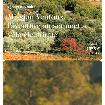
7 jours & 6 nuits
Mission Ventoux,
l'aventure au sommet à
vélo électrique
A.p.d
1055 €
Découvrir
par adulte