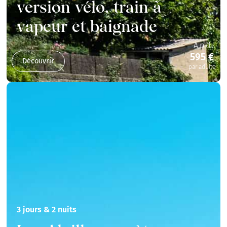
version vélo, train à
vapeur et baignade
A.p.d
595 €
Découvrir
par adulte
3 jours & 2 nuits