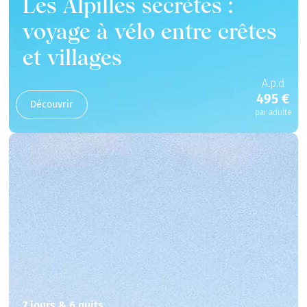
Les Alpilles secrètes :
voyage à vélo entre crêtes
et villages
A.p.d
495 €
Découvrir
par adulte
7 jours & 6 nuits