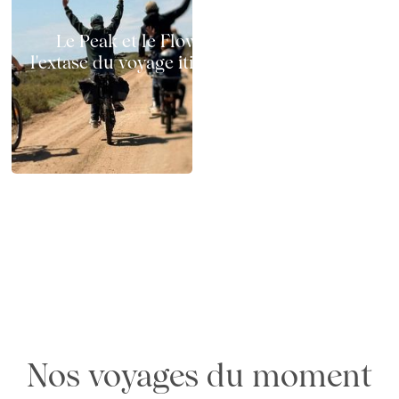
Le Peak et le Flow à vélo électrique :
l'extase du voyage itinérant sur deux roues
Chemins x GAYA : test terrain en Camargue
en famille, au printemps
Nos voyages du moment