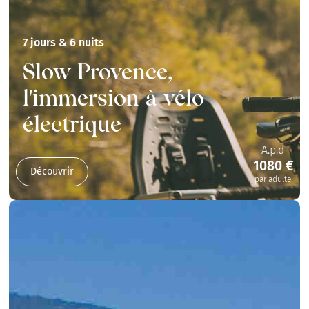
7 jours & 6 nuits
Slow Provence,
l'immersion à vélo
électrique
A.p.d
1080 €
Découvrir
par adulte