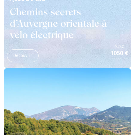
Chemins secrets
d’Auvergne orientale à
vélo électrique
A.p.d
1050 €
Découvrir
par adulte