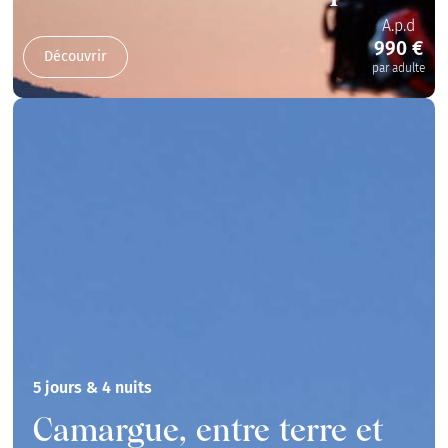
A.p.d
990 €
Découvrir
par adulte
5 jours & 4 nuits
Camargue, entre terre et