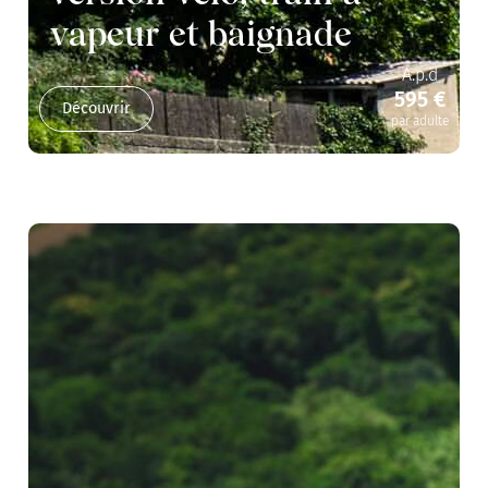
vapeur et baignade
A.p.d
595 €
Découvrir
par adulte