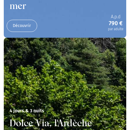
mer
A.p.d
790 €
Découvrir
par adulte
4 jours & 3 nuits
Dolce Via, l'Ardèche