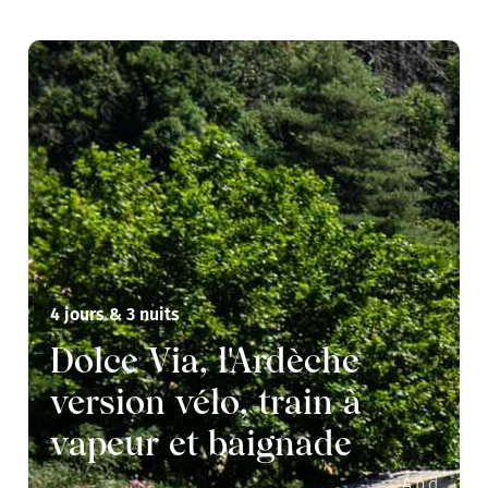
4 jours & 3 nuits
Dolce Via, l'Ardèche
version vélo, train à
vapeur et baignade
A.p.d