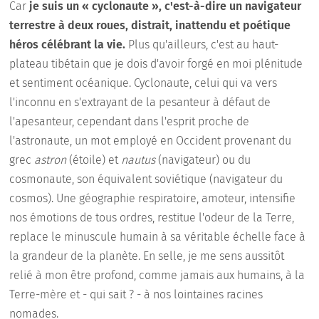
Car
je suis un « cyclonaute », c'est-à-dire un navigateur
terrestre à deux roues, distrait, inattendu et poétique
héros célébrant la vie.
Plus qu'ailleurs, c'est au haut-
plateau tibétain que je dois d'avoir forgé en moi plénitude
et sentiment océanique. Cyclonaute, celui qui va vers
l'inconnu en s'extrayant de la pesanteur à défaut de
l'apesanteur, cependant dans l'esprit proche de
l'astronaute, un mot employé en Occident provenant du
grec
astron
(étoile) et
nautus
(navigateur) ou du
cosmonaute, son équivalent soviétique (navigateur du
cosmos). Une géographie respiratoire, amoteur, intensifie
nos émotions de tous ordres, restitue l'odeur de la Terre,
replace le minuscule humain à sa véritable échelle face à
la grandeur de la planète. En selle, je me sens aussitôt
relié à mon être profond, comme jamais aux humains, à la
Terre-mère et - qui sait ? - à nos lointaines racines
nomades.