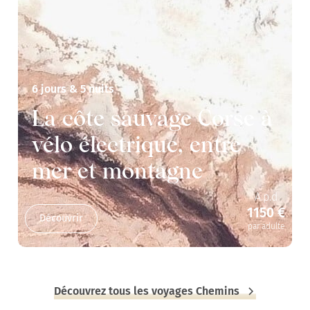
6 jours & 5 nuits
La côte sauvage Corse à
vélo électrique, entre
mer et montagne
A.p.d
1150 €
Découvrir
par adulte
Découvrez tous les voyages Chemins