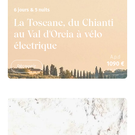
6 jours & 5 nuits
La Toscane, du Chianti
au Val d'Orcia à vélo
électrique
A.p.d
1090 €
Découvrir
par adulte