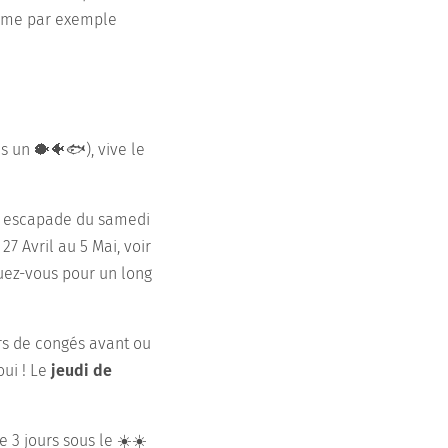
comme par exemple
as un 🐡🐠🐟), vive le
ne escapade du samedi
7 Avril au 5 Mai, voir
quez-vous pour un long
urs de congés avant ou
ui ! Le
jeudi de
 3 jours sous le ☀️☀️