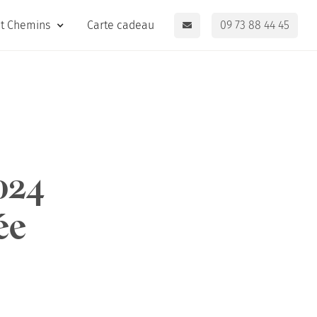
it Chemins
Carte cadeau
09 73 88 44 45
024
ée