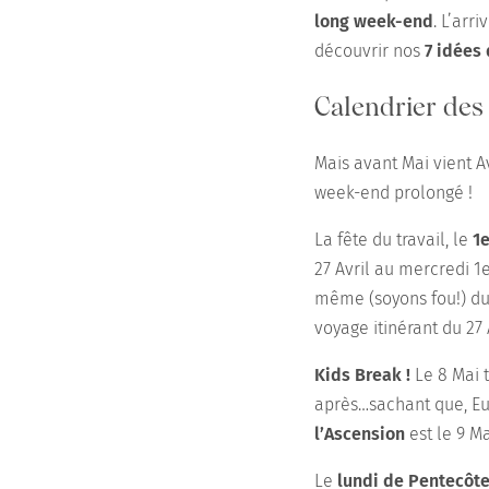
long week-end
. L’arr
découvrir nos
7 idées
Calendrier des
Mais avant Mai vient Av
week-end prolongé !
La fête du travail, le
1e
27 Avril au mercredi 1
même (soyons fou!) du 
voyage itinérant du 27 
Kids Break !
Le 8 Mai t
après…sachant que, Eur
l’Ascension
est le 9 Ma
Le
lundi de Pentecôt