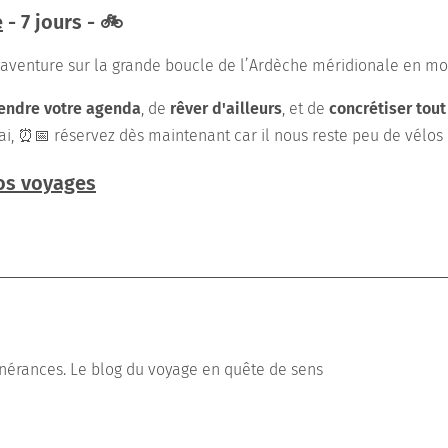
e
- 7 jours - 🚲
aventure sur la grande boucle de l’Ardèche méridionale en mo
endre votre agenda
, de
rêver d'ailleurs
, et de
concrétiser tout
i, ⏰📅 réservez dès maintenant car il nous reste peu de vélos en
os voyages
tinérances. Le blog du voyage en quête de sens