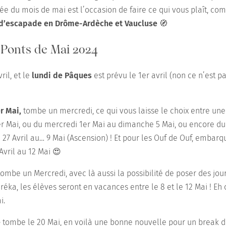
ivée du mois de mai est l’occasion de faire ce qui vous plaît, 
 d’escapade
en Drôme-Ardèche et Vaucluse
🧭
 Ponts de Mai 2024
ril, et le
lundi de Pâques
est prévu le 1er avril (non ce n’est p
r Mai,
tombe un mercredi, ce qui vous laisse le choix entre u
er Mai, ou du mercredi 1er Mai au dimanche 5 Mai, ou encore du 2
27 Avril au… 9 Mai (Ascension) ! Et pour les Ouf de Ouf, embar
Avril au 12 Mai 😍
ombe un Mercredi, avec là aussi la possibilité de poser des jo
éka, les élèves seront en vacances entre le 8 et le 12 Mai ! Eh o
i.
e
tombe le 20 Mai, en voilà une bonne nouvelle pour un break de