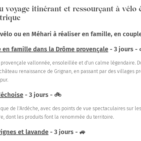
au voyage itinérant et ressourçant à vélo 
trique
élo ou en Méhari à réaliser en famille, en coupl
 en famille dans la Drôme provençale
- 3 jours - 
rovençale vallonnée, ensoleillée et d'un calme légendaire. 
château renaissance de Grignan, en passant par des villages p
 pur.
déchoise
- 3 jours - 🚲
ique de l'Ardèche, avec des points de vue spectaculaires sur le
re, dont les produits font la renommée du territoire.
vignes et lavande
- 3 jours - 🚙