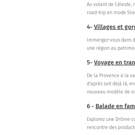
Au volant de Céleste, 
road-trip en mode Slo
4-
Villages et go
Immergez-vous dans des
une région au patrimoi
5-
Voyage en tran
De la Provence à la v
d'après soit déjà là, e
nouveau modèle de vie
6 -
Balade en fam
Explorez une Drôme con
rencontre des product