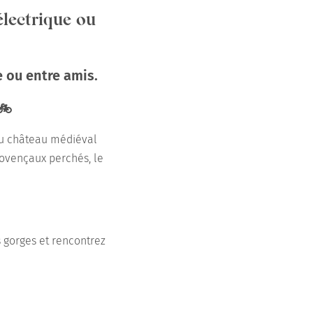
électrique ou
e ou entre amis.
🚲
Du château médiéval
rovençaux perchés, le
s gorges et rencontrez