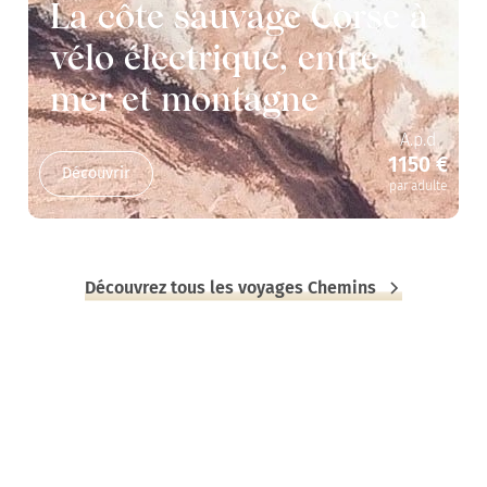
La côte sauvage Corse à
vélo électrique, entre
mer et montagne
A.p.d
1150 €
Découvrir
par adulte
Découvrez tous les voyages Chemins