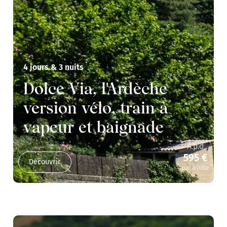
4 jours & 3 nuits
Dolce Via, l'Ardèche
version vélo, train à
vapeur et baignade
A.p.d
595 €
Découvrir
par adulte