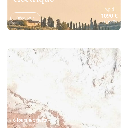
A.p.d
1090 €
Découvrir
par adulte
6 jours & 5 nuits