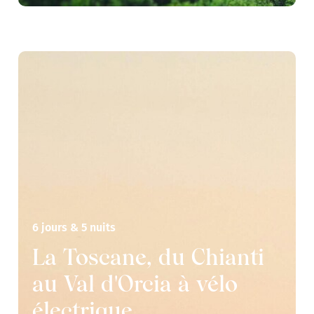
6 jours & 5 nuits
La Toscane, du Chianti
au Val d'Orcia à vélo
électrique