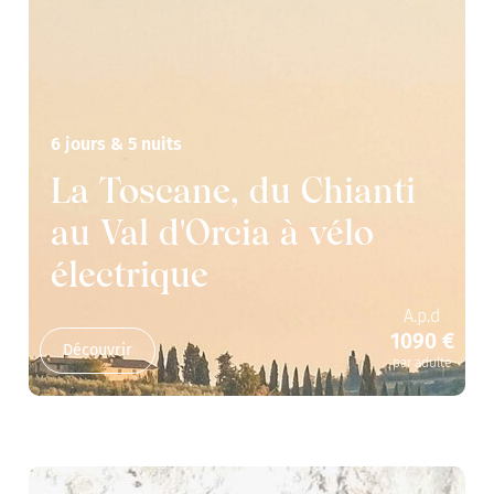
6 jours & 5 nuits
La Toscane, du Chianti
au Val d'Orcia à vélo
électrique
A.p.d
1090 €
Découvrir
par adulte