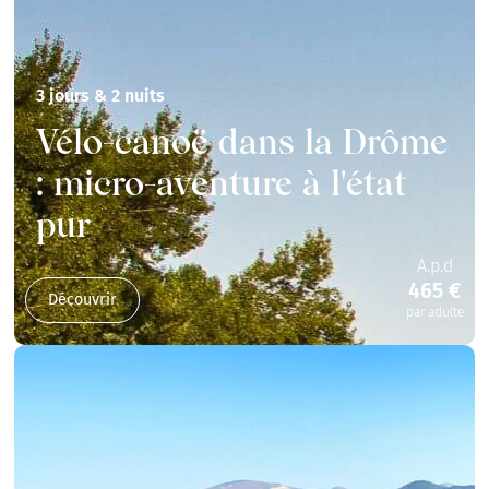
3 jours & 2 nuits
Vélo-canoë dans la Drôme
: micro-aventure à l'état
pur
A.p.d
465 €
Découvrir
par adulte