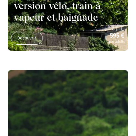
version vélo, train à
vapeur et baignade
A.p.d
595 €
Découvrir
par adulte