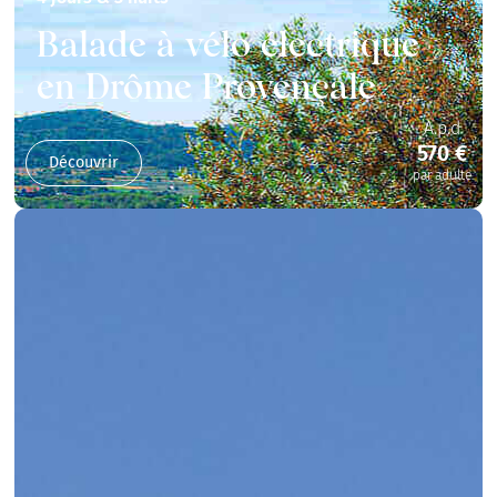
Balade à vélo électrique
en Drôme Provençale
A.p.d
570 €
Découvrir
par adulte