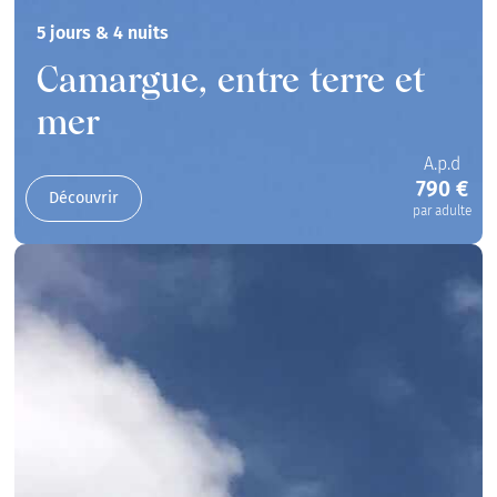
5 jours & 4 nuits
Camargue, entre terre et
mer
A.p.d
790 €
Découvrir
par adulte