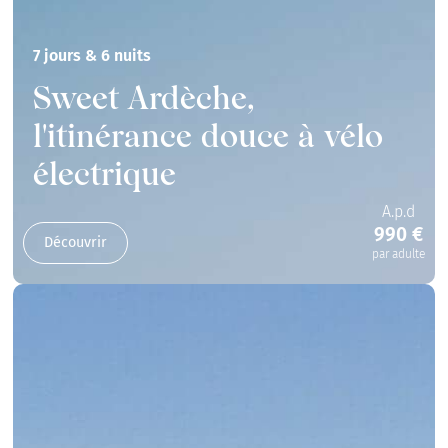
7 jours & 6 nuits
Sweet Ardèche,
l'itinérance douce à vélo
électrique
A.p.d
990 €
Découvrir
par adulte