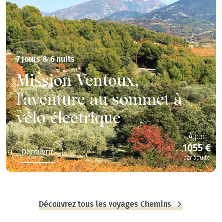
7 jours & 6 nuits
Mission Ventoux,
l'aventure au sommet à
vélo électrique
A.p.d
1055 €
Découvrir
par adulte
Découvrez tous les voyages Chemins