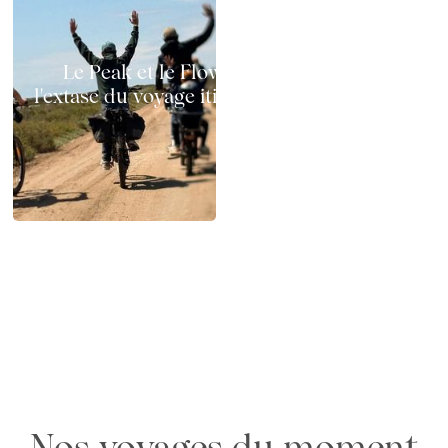
Le Peak et le Flow à vélo électrique :
l'extase du voyage itinérant sur deux roues
Chemins x GAYA : test terrain en Camargue
en famille, au printemps
Nos voyages du moment