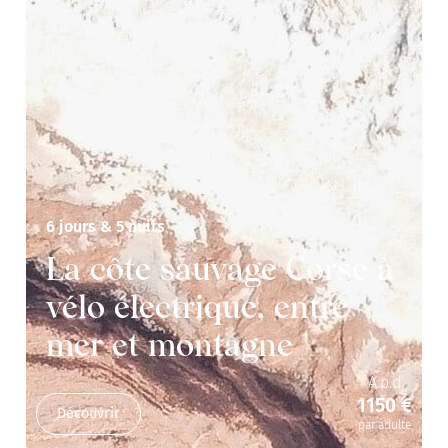
6 jours & 5 nuits
La côte sauvage Corse à
vélo électrique, entre
mer et montagne
A.p.d
1150 €
Découvrir
par adulte