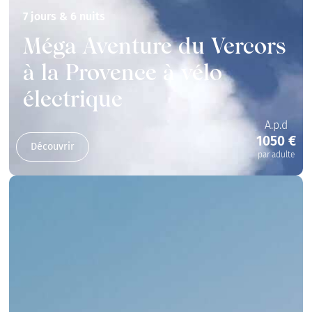
7 jours & 6 nuits
Méga Aventure du Vercors
à la Provence à vélo
électrique
A.p.d
1050 €
Découvrir
par adulte