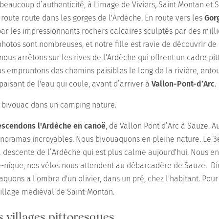
beaucoup d’authenticité, à l'image de Viviers, Saint Montan et
oute route dans les gorges de l'Ardèche. En route vers les
Gor
r les impressionnants rochers calcaires sculptés par des mill
photos sont nombreuses, et notre fille est ravie de découvrir d
nous arrêtons sur les rives de l'Ardèche qui offrent un cadre pi
s empruntons des chemins paisibles le long de la rivière, entou
apaisant de l'eau qui coule, avant d’arriver à
Vallon-Pont-d’Arc
.
, bivouac dans un camping nature.
escendons l'Ardèche en canoë
, de Vallon Pont d’Arc à Sauze. 
anoramas incroyables. Nous bivouaquons en pleine nature. Le 3
 descente de l’Ardèche qui est plus calme aujourd'hui. Nous en
e-nique, nos vélos nous attendent au débarcadère de Sauze. Di
quons a l'ombre d'un olivier, dans un pré, chez l'habitant. Pour 
village médiéval de Saint-Montan.
 villages pittoresques