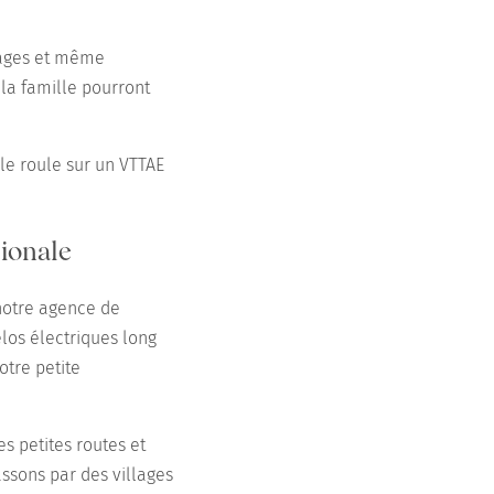
agages et même
la famille pourront
ille roule sur un VTTAE
dionale
notre agence de
los électriques long
otre petite
es petites routes et
assons par des villages