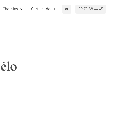
it Chemins
Carte cadeau
09 73 88 44 45
vélo