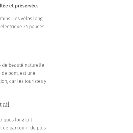
llée et préservée.
mins : les vélos long
T électrique 24 pouces
e de beauté naturelle
e de pont, est une
on, car les touristes y
tail
riques long tail
t de parcourir de plus