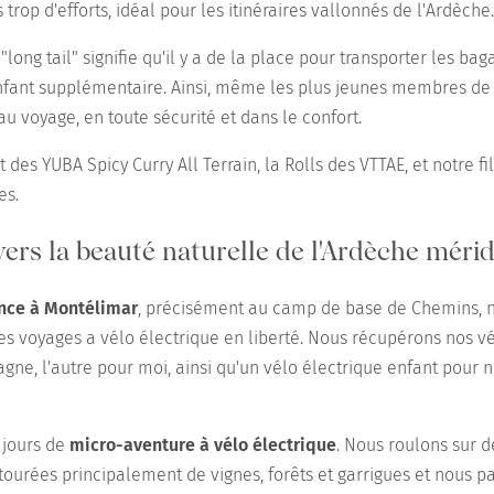
trop d'efforts, idéal pour les itinéraires vallonnés de l'Ardèche.
"long tail" signifie qu'il y a de la place pour transporter les b
nfant supplémentaire. Ainsi, même les plus jeunes membres de 
au voyage, en toute sécurité et dans le confort.
t des YUBA Spicy Curry All Terrain, la Rolls des VTTAE, et notre f
es.
avers la beauté naturelle de l'Ardèche méri
nce à Montélimar
, précisément au camp de base de Chemins, 
es voyages a vélo électrique en liberté. Nous récupérons nos vé
gne, l'autre pour moi, ainsi qu'un vélo électrique enfant pour n
e jours de
micro-aventure à vélo électrique
. Nous roulons sur d
tourées principalement de vignes, forêts et garrigues et nous p