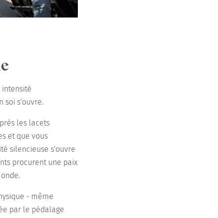
le
 intensité
 soi s'ouvre.
après les lacets
es et que vous
té silencieuse s'ouvre
nts procurent une paix
monde.
 physique - même
lée par le pédalage