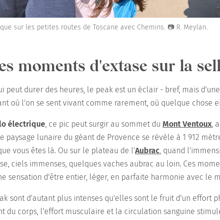
que sur les petites routes de Toscane avec Chemins. 📷 R. Meylan.
des moments d'extase sur la sel
qui peut durer des heures, le peak est un éclair - bref, mais d'une
tant où l'on se sent vivant comme rarement, où quelque chose en
lo électrique
, ce pic peut surgir au sommet du
Mont Ventoux
, 
le paysage lunaire du géant de Provence se révèle à 1 912 mètr
ue vous êtes là. Ou sur le plateau de l'
Aubrac
, quand l'immensi
ase, ciels immenses, quelques vaches aubrac au loin. Ces mome
ne sensation d'être entier, léger, en parfaite harmonie avec le 
k sont d'autant plus intenses qu'elles sont le fruit d'un effort
u corps, l'effort musculaire et la circulation sanguine stimu