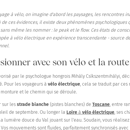
age à vélo, on imagine d'abord les paysages, les rencontres ina
 de ces évidences, il existe deux phénomènes psychologiques q
sans même les nommer : le peak et le flow. Ces états de consc
pée à vélo électrique en expérience transcendante - source de
nel.
usionner avec son vélo et la route
éorisé par le psychologue hongrois Mihály Csíkszentmihályi, décr
té. Pour les voyageurs à
vélo électrique
, cela se traduit par ce
a monture et le chemin qui se déroule.
 sur les
strade bianche
(pistes blanches) de
Toscane
, entre ra
oleil de septembre. Ou longer la
Loire
à
vélo électrique
, ses c
a lumière douce du Val jouant sur l'eau. Soudain, vous réalise
 Vos mouvements sont fluides, parfaitement synchronisés avec l