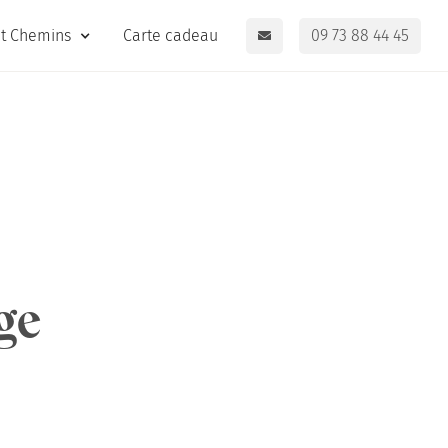
it Chemins
Carte cadeau
09 73 88 44 45
ge