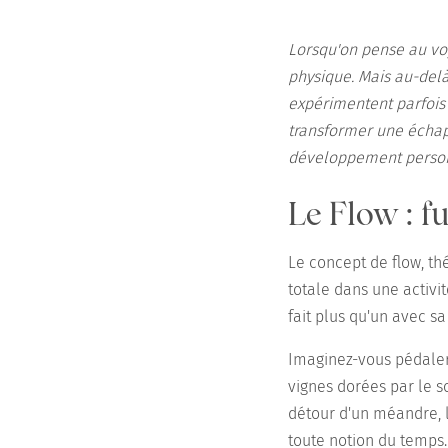
Lorsqu'on pense au voy
physique. Mais au-delà
expérimentent parfois 
transformer une échap
développement person
Le Flow : f
Le concept de flow, th
totale dans une activi
fait plus qu'un avec s
Imaginez-vous pédaler
vignes dorées par le s
détour d'un méandre, l
toute notion du temps.