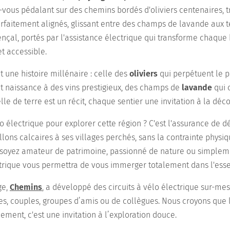
vous pédalant sur des chemins bordés d'oliviers centenaires, t
rfaitement alignés, glissant entre des champs de lavande aux te
nçal, portés par l'assistance électrique qui transforme chaque
 accessible.
 une histoire millénaire : celle des
oliviers
qui perpétuent le p
 naissance à des vins prestigieux, des champs de
lavande
qui 
le de terre est un récit, chaque sentier une invitation à la déc
o électrique pour explorer cette région ? C'est l'assurance de dé
llons calcaires à ses villages perchés, sans la contrainte phys
s soyez amateur de patrimoine, passionné de nature ou simple
ctrique vous permettra de vous immerger totalement dans l'esse
ge,
Chemins
, a développé des circuits à vélo électrique sur-me
illes, couples, groupes d’amis ou de collègues. Nous croyons que 
ement, c'est une invitation à l’exploration douce.