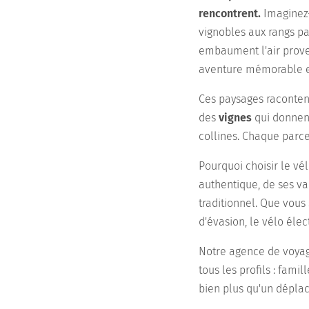
rencontrent.
Imaginez-
vignobles aux rangs pa
embaument l'air prove
aventure mémorable et
Ces paysages racontent
des
vignes
qui donnent
collines. Chaque parcel
Pourquoi choisir le vél
authentique, de ses va
traditionnel. Que vou
d'évasion, le vélo éle
Notre agence de voya
tous les profils : fam
bien plus qu'un déplac