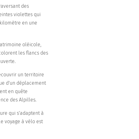
raversant des
intes violettes qui
 kilomètre en une
atrimoine oléicole,
colorent les flancs des
ouverte.
couvrir un territoire
ique d'un déplacement
ment en quête
nce des Alpilles.
sure qui s'adaptent à
le voyage à vélo est