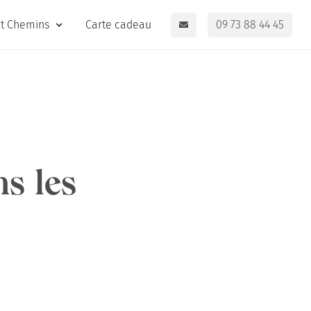
it Chemins
Carte cadeau
09 73 88 44 45
s les