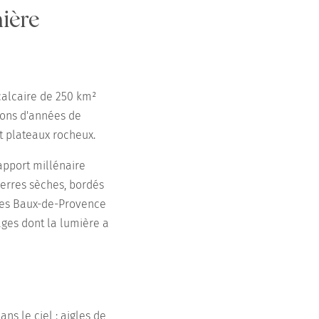
mière
 calcaire de 250 km²
lions d'années de
et plateaux rocheux.
apport millénaire
ierres sèches, bordés
es Baux-de-Provence
ges dont la lumière a
ns le ciel : aigles de