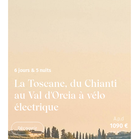
6 jours & 5 nuits
La Toscane, du Chianti
au Val d'Orcia à vélo
électrique
A.p.d
1090 €
Découvrir
par adulte