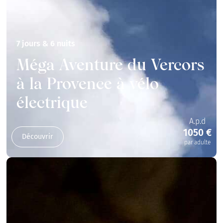
7 jours & 6 nuits
Méga Aventure du Vercors
à la Provence à vélo
électrique
A.p.d
1050 €
Découvrir
par adulte