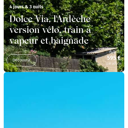
4 jours & 3 nuits
Dolce Via, l'Ardèche
version vélo, train à
vapeur et baignade
A.p.d
595 €
Découvrir
par adulte