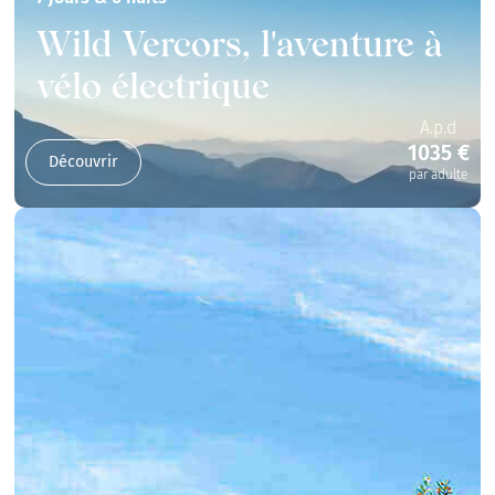
Wild Vercors, l'aventure à
vélo électrique
A.p.d
1035 €
Découvrir
par adulte