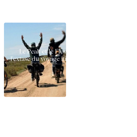
Le Peak et le Flow à vélo électrique :
l'extase du voyage itinérant sur deux roues
Chemins x GAYA : test terrain en Camargue
en famille, au printemps