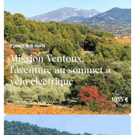
7 jours & 6 nuits
Mission Ventoux,
l'aventure au sommet à
vélo électrique
A.p.d
1055 €
Découvrir
par adulte