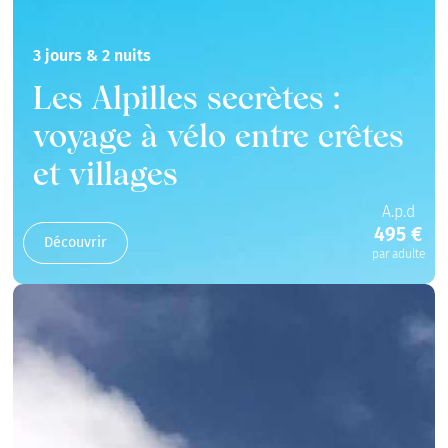
3 jours & 2 nuits
Les Alpilles secrètes :
voyage à vélo entre crêtes
et villages
A.p.d
495 €
Découvrir
par adulte