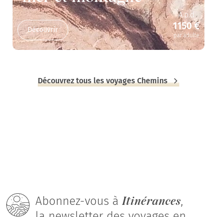
A.p.d
1150 €
Découvrir
par adulte
Découvrez tous les voyages Chemins
Itinérances
Abonnez-vous à
,
la newsletter des voyages en