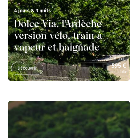
4 jours & 3 nuits
Dolce Via, l'Ardèche
version vélo, train à
vapeur et baignade
A.p.d
595 €
Découvrir
par adulte