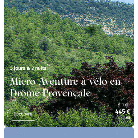
3 jours & 2 nuits
Micro-Aventure à vélo en
Drôme Provençale
A.p.d
445 €
Découvrir
par adulte