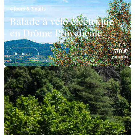
4 jours & 3 nuits
Balade à vélo électrique
en Drôme Provençale
A.p.d
570 €
Découvrir
par adulte