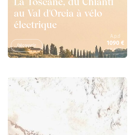
La Toscane, du Chianti
au Val d'Orcia à vélo
électrique
A.p.d
1090 €
Découvrir
par adulte