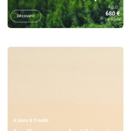
A.p.d
680 €
Découvrir
par adulte
6 jours & 5 nuits