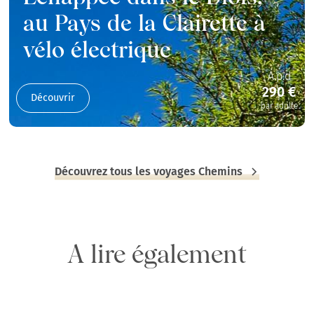
au Pays de la Clairette à
vélo électrique
A.p.d
290 €
Découvrir
par adulte
Découvrez tous les voyages Chemins
A lire également