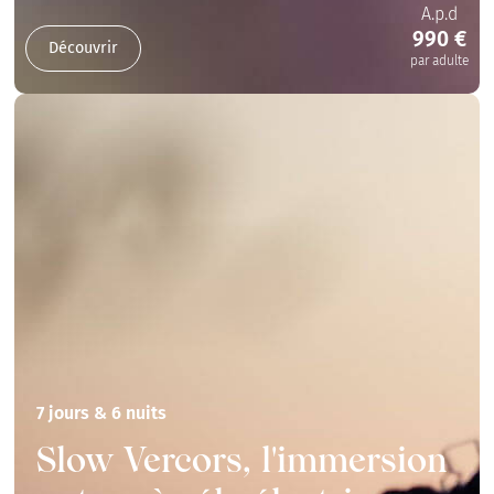
A.p.d
990 €
Découvrir
par adulte
7 jours & 6 nuits
Slow Vercors, l'immersion