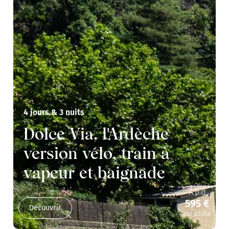
4 jours & 3 nuits
Dolce Via, l'Ardèche
version vélo, train à
vapeur et baignade
A.p.d
595 €
Découvrir
par adulte