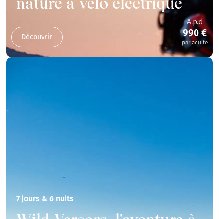
nature à vélo électrique
A.p.d
990 €
Découvrir
par adulte
7 jours & 6 nuits