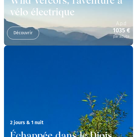
Wild Vercors, l'aventure à
vélo électrique
A.p.d
1035 €
Découvrir
par adulte
2 jours & 1 nuit
Échappée dans le Diois,