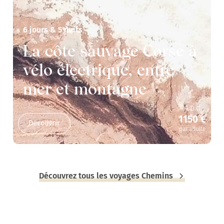
6 jours & 5 nuits
La côte sauvage Corse à
vélo électrique, entre
mer et montagne
A.p.d
1150 €
Découvrir
par adulte
Découvrez tous les voyages Chemins