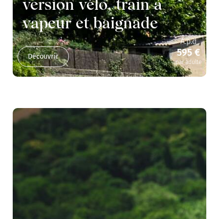
version vélo, train à
vapeur et baignade
A.p.d
595 €
Découvrir
par adulte