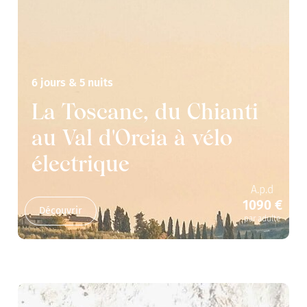
6 jours & 5 nuits
La Toscane, du Chianti
au Val d'Orcia à vélo
électrique
A.p.d
1090 €
Découvrir
par adulte