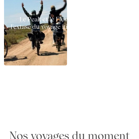
Le Peak et le Flow à vélo électrique :
l'extase du voyage itinérant sur deux roues
Chemins x GAYA : test terrain en Camargue
en famille, au printemps
Nos voyages du moment