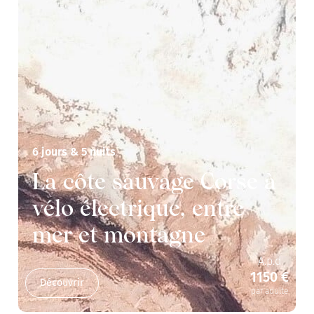
6 jours & 5 nuits
La côte sauvage Corse à
vélo électrique, entre
mer et montagne
A.p.d
1150 €
Découvrir
par adulte