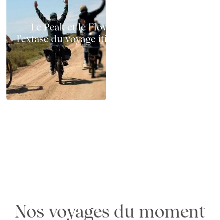
Le Peak et le Flow à vélo électrique :
l'extase du voyage itinérant sur deux roues
Chemins x GAYA : test terrain en Camargue
en famille, au printemps
Nos voyages du moment