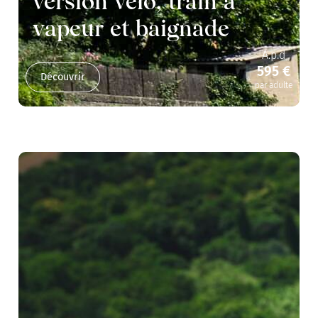
version vélo, train à
vapeur et baignade
A.p.d
595 €
Découvrir
par adulte