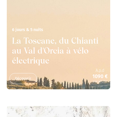
6 jours & 5 nuits
La Toscane, du Chianti
au Val d'Orcia à vélo
électrique
A.p.d
1090 €
Découvrir
par adulte