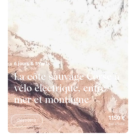
6 jours & 5 nuits
La côte sauvage Corse à
vélo électrique, entre
mer et montagne
A.p.d
1150 €
Découvrir
par adulte