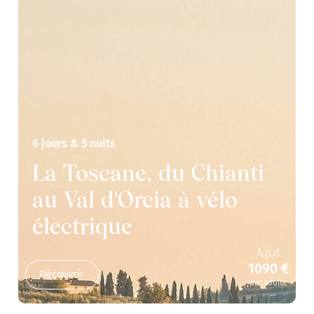
6 jours & 5 nuits
La Toscane, du Chianti
au Val d'Orcia à vélo
électrique
A.p.d
1090 €
Découvrir
par adulte