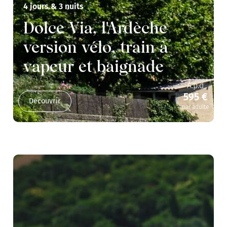
4 jours & 3 nuits
Dolce Via, l'Ardèche
version vélo, train à
vapeur et baignade
A.p.d
595 €
Découvrir
par adulte