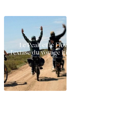
Le Peak et le Flow à vélo électrique :
l'extase du voyage itinérant sur deux roues
Chemins x GAYA : test terrain en Camargue
en famille, au printemps