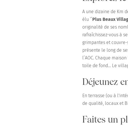
A une dizaine de Km de
élu ‘’
Plus Beaux Villa
originalité de ses nom
rafraîchissez-vous à s
grimpantes et couvre-s
présente le long de se
l’AOC. Chaque maison t
toile de fond… Le vill
Déjeunez en
En terrasse (ou à l'int
de qualité, locaux et B
Faites un 