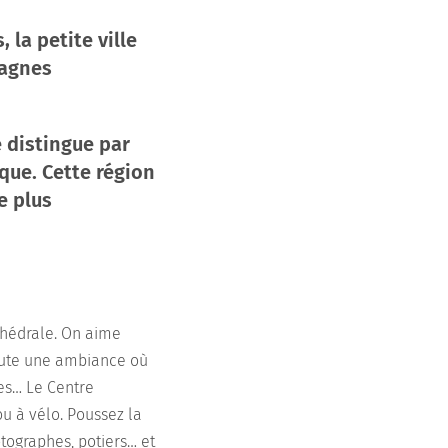
 la petite ville
tagnes
e distingue par
que. Cette région
e plus
athédrale. On aime
toute une ambiance où
ues… Le Centre
ou à vélo. Poussez la
otographes, potiers… et