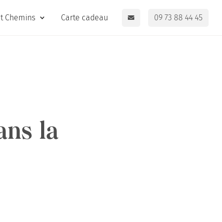
it Chemins
Carte cadeau
09 73 88 44 45
ans la