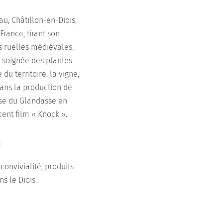
au, Châtillon-en-Diois,
France, tirant son
s ruelles médiévales,
n soignée des plantes
u territoire, la vigne,
dans la production de
aise du Glandasse en
cent film « Knock ».
é
convivialité, produits
ns le Diois.