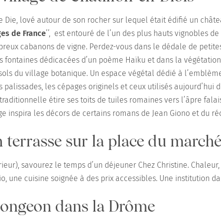
 Die, lové autour de son rocher sur lequel était édifié un châte
ges de France
’’, est entouré de l’un des plus hauts vignobles de 
breux cabanons de vigne. Perdez-vous dans le dédale de petite
es fontaines dédicacées d’un poème Haïku et dans la végétatio
ols du village botanique. Un espace végétal dédié à l’emblème d
s palissades, les cépages originels et ceux utilisés aujourd’hui 
raditionnelle étire ses toits de tuiles romaines vers l’âpre fal
age inspira les décors de certains romans de Jean Giono et du ré
 terrasse sur la place du march
érieur), savourez le temps d’un déjeuner Chez Christine. Chaleur, 
io, une cuisine soignée à des prix accessibles. Une institution da
plongeon dans la Drôme