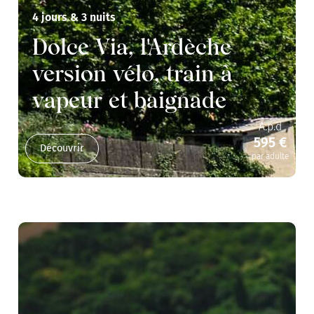
4 jours & 3 nuits
Dolce Via, l'Ardèche
version vélo, train à
vapeur et baignade
A.p.d
595 €
Découvrir
par adulte