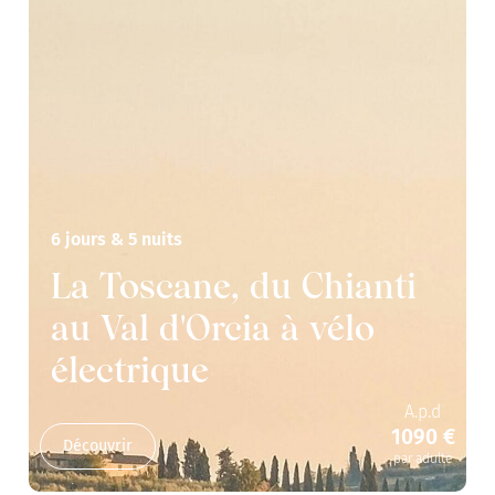
6 jours & 5 nuits
La Toscane, du Chianti
au Val d'Orcia à vélo
électrique
A.p.d
1090 €
Découvrir
par adulte