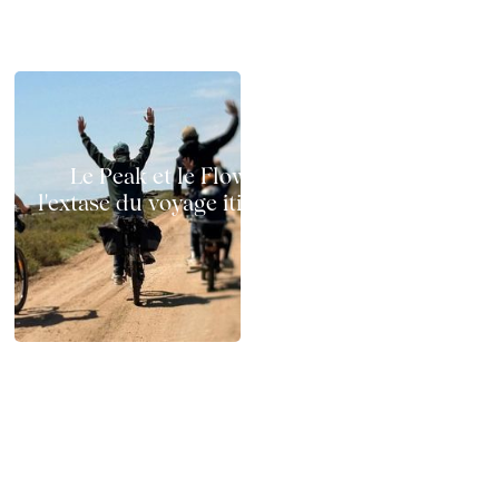
Le Peak et le Flow à vélo électrique :
l'extase du voyage itinérant sur deux roues
Chemins x GAYA : test terrain en Camargue
en famille, au printemps