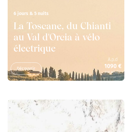
6 jours & 5 nuits
La Toscane, du Chianti
au Val d'Orcia à vélo
électrique
A.p.d
1090 €
Découvrir
par adulte