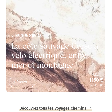
6 jours & 5 nuits
La côte sauvage Corse à
vélo électrique, entre
mer et montagne
A.p.d
1150 €
Découvrir
par adulte
Découvrez tous les voyages Chemins