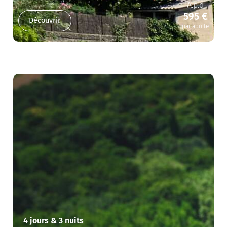
A.p.d
595 €
Découvrir
par adulte
4 jours & 3 nuits