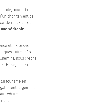
monde, pour faire
 qu’un changement de
e, de réflexion, et
 une véritable
ience et ma passion
uelques autres néo
Chemins
, nous créons
 de l’Hexagone en
s au tourisme en
t également largement
our réduire
trique!