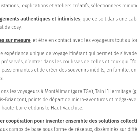
gustations, explications et ateliers créatifs, sélectionnées minu
gements authentiques et intimistes
, que ce soit dans une ca
tide cosy.
es sur mesure
, et être en contact avec les voyageurs tout au lon
ne expérience unique de voyage itinérant qui permet de s’évad
t préservés, d’entrer dans les coulisses de celles et ceux qui ‘’font
s passionnantes et de créer des souvenirs inédits, en famille, e
rs.
llons les voyageurs à Montélimar (gare TGV), Tain L’Hermitage (g
aris-Briançon), points de départ de micro-aventures et méga-av
 haute-Loire et dans le Haut-Vaucluse.
er coopération pour inventer ensemble des solutions collect
ux camps de base sous forme de réseaux, disséminés sur différ