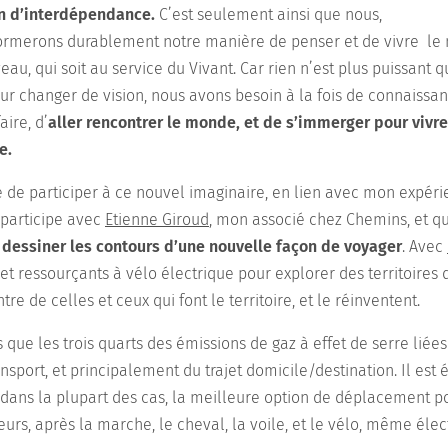
ion d’interdépendance.
C’est seulement ainsi que nous,
formerons durablement notre manière de penser et de vivre le 
u, qui soit au service du Vivant. Car rien n’est plus puissant
ur changer de vision, nous avons besoin à la fois de connaissanc
aire, d’
aller rencontrer le monde, et de s’immerger pour vivre
e.
e de participer à ce nouvel imaginaire, en lien avec mon expér
 participe avec
Etienne Giroud
, mon associé chez Chemins, et q
à
dessiner les contours d’une nouvelle façon de voyager
. Avec
 et ressourçants à vélo électrique pour explorer des territoires
re de celles et ceux qui font le territoire, et le réinventent.
s que les trois quarts des émissions de gaz à effet de serre liée
ansport, et principalement du trajet domicile/destination. Il es
, dans la plupart des cas, la meilleure option de déplacement p
urs, après la marche, le cheval, la voile, et le vélo, même élec