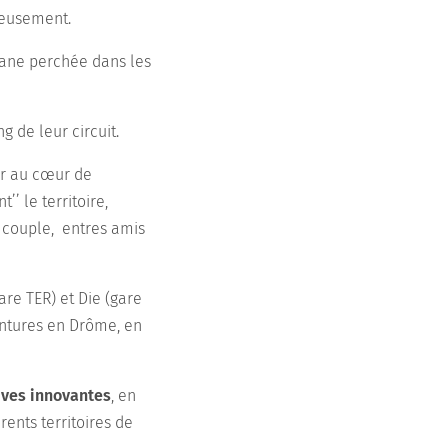
tieusement.
bane perchée dans les
g de leur circuit.
er au cœur de
’’ le territoire,
n couple, entres amis
are TER) et Die (gare
entures en Drôme, en
ives innovantes
, en
ents territoires de