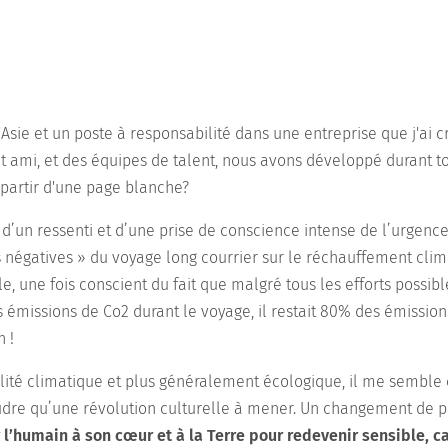
'Asie et un poste à responsabilité dans une entreprise que j'ai 
t ami, et des équipes de talent, nous avons développé durant t
epartir d'une page blanche?
’un ressenti et d’une prise de conscience intense de l’urgenc
s négatives » du voyage long courrier sur le réchauffement clim
le, une fois conscient du fait que malgré tous les efforts possib
s émissions de Co2 durant le voyage, il restait 80% des émission
n !
lité climatique et plus généralement écologique, il me semble cl
dre qu’une révolution culturelle à mener. Un changement de p
 l’humain à son cœur et à la Terre pour redevenir sensible, c