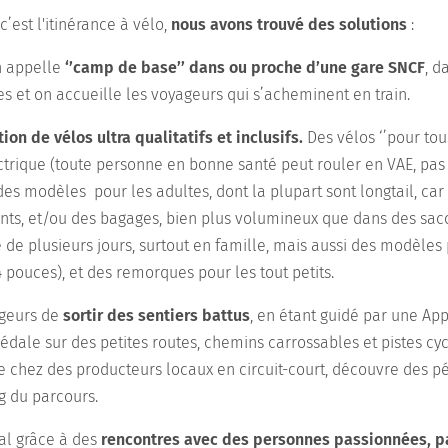
’est l'itinérance à vélo,
nous avons trouvé des solutions
:
n appelle
‘’camp de base’’ dans ou proche d’une gare SNCF
, d
es et on accueille les voyageurs qui s’acheminent en train.
tion de vélos ultra qualitatifs et inclusifs.
Des vélos ‘’pour tous
ctrique (toute personne en bonne santé peut rouler en VAE, pas
des modèles pour les adultes, dont la plupart sont longtail, car
ants, et/ou des bagages, bien plus volumineux que dans des sac
 de plusieurs jours, surtout en famille, mais aussi des modèles
4 pouces), et des remorques pour les tout petits.
ageurs de
sortir des sentiers battus
, en étant guidé par une App
édale sur des petites routes, chemins carrossables et pistes cy
e chez des producteurs locaux en circuit-court, découvre des pé
ng du parcours.
cial grâce à des
rencontres avec des personnes passionnées, p