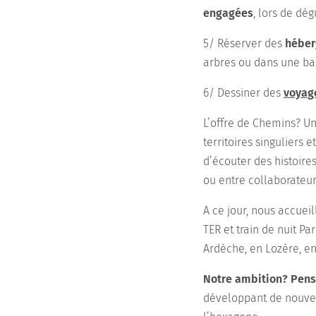
engagées
, lors de dé
5/ Réserver des
héber
arbres ou dans une bas
6/ Dessiner des
voyag
L’offre de Chemins? U
territoires singuliers e
d’écouter des histoire
ou entre collaborateu
A ce jour, nous accuei
TER et train de nuit P
Ardèche, en Lozère, en
Notre ambition? Pens
développant de nouvea