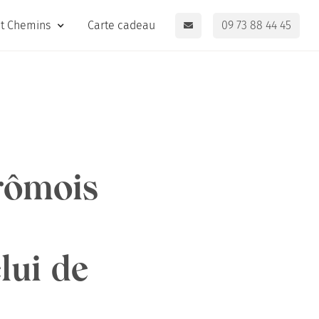
it Chemins
Carte cadeau
09 73 88 44 45
drômois
lui de