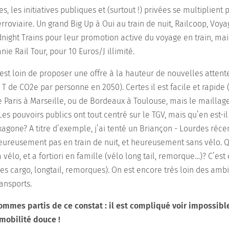
, les initiatives publiques et (surtout !) privées se multiplient
rroviaire. Un grand Big Up à Oui au train de nuit, Railcoop, Voya
night Trains pour leur promotion active du voyage en train, mais
nie Rail Tour, pour 10 Euros/J illimité.
 est loin de proposer une offre à la hauteur de nouvelles attent
 T de CO2e par personne en 2050). Certes il est facile et rapide
Paris à Marseille, ou de Bordeaux à Toulouse, mais le maillage 
es pouvoirs publics ont tout centré sur le TGV, mais qu’en est-il
exagone? A titre d’exemple, j’ai tenté un Briançon - Lourdes réc
eureusement pas en train de nuit, et heureusement sans vélo. Qu
vélo, et a fortiori en famille (vélo long tail, remorque…)? C’es
 les cargo, longtail, remorques). On est encore très loin des amb
ransports.
mmes partis de ce constat : il est compliqué voir impossible
 mobilité douce !