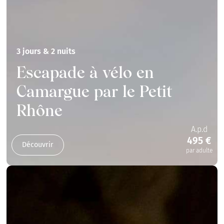
3 jours & 2 nuits
Escapade à vélo en
Camargue par le Petit
Rhône
A.p.d
495 €
Découvrir
par adulte