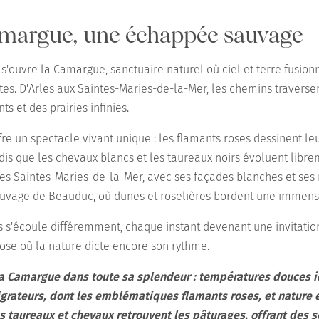
Camargue, une échappée sauvage
s'ouvre la Camargue, sanctuaire naturel où ciel et terre fusio
es. D'Arles aux Saintes-Maries-de-la-Mer, les chemins traverse
ts et des prairies infinies.
fre un spectacle vivant unique : les flamants roses dessinent leu
dis que les chevaux blancs et les taureaux noirs évoluent libre
des Saintes-Maries-de-la-Mer, avec ses façades blanches et ses 
auvage de Beauduc, où dunes et roselières bordent une immensit
s s'écoule différemment, chaque instant devenant une invitatio
ose où la nature dicte encore son rythme.
a Camargue dans toute sa splendeur : températures douces id
grateurs, dont les emblématiques flamants roses, et nature en
es taureaux et chevaux retrouvent les pâturages, offrant des 