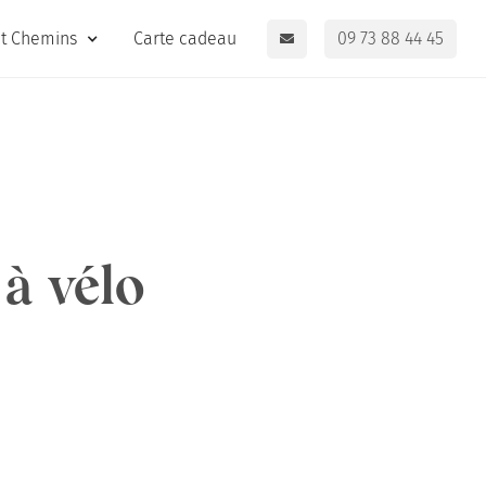
it Chemins
Carte cadeau
09 73 88 44 45
 à vélo