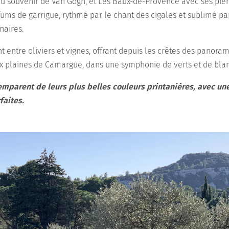
souvenir de Van Gogh, et Les Baux-de-Provence avec ses pierre
ms de garrigue, rythmé par le chant des cigales et sublimé par
naires.
 entre oliviers et vignes, offrant depuis les crêtes des panora
x plaines de Camargue, dans une symphonie de verts et de blan
'emparent de leurs plus belles couleurs printanières, avec une
faites.